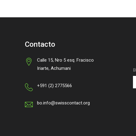
Contacto
Calle 15, Nro 5 esq. Fracisco
Iriarte, Achumani
B
+591 (2) 2775566
bo.info@swisscontact.org