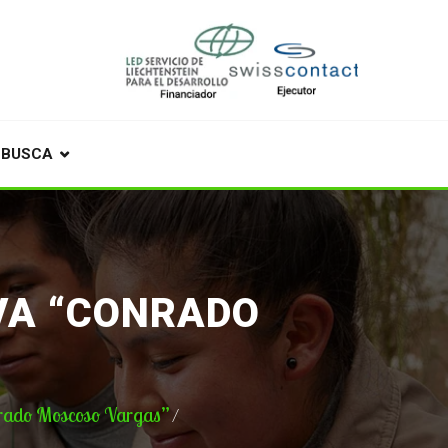
BUSCA
VA “CONRADO
onrado Moscoso Vargas”