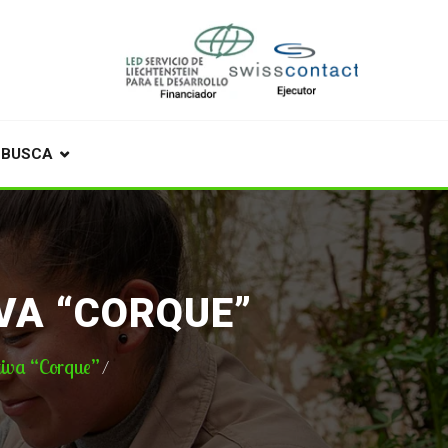
BUSCA
VA “CORQUE”
tiva “Corque”