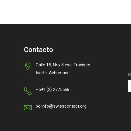
Contacto
Calle 15, Nro 5 esq. Fracisco
Iriarte, Achumani
B
+591 (2) 2775566
bo.info@swisscontact.org