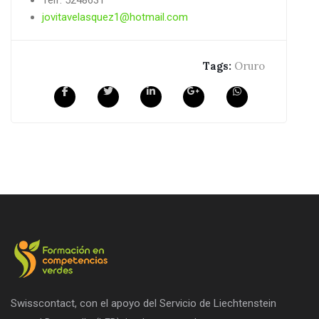
Telf: 5248631
jovitavelasquez1@hotmail.com
Tags:
Oruro
Swisscontact, con el apoyo del Servicio de Liechtenstein