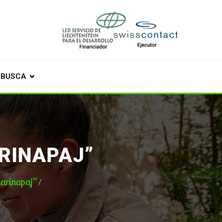
BUSCA
RINAPAJ”
yarinapaj”