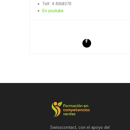
Telf: 4 4368370
En youtube
Swisscontact, con el apoyo del