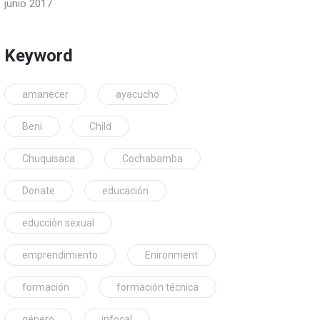
junio 2017
Keyword
amanecer
ayacucho
Beni
Child
Chuquisaca
Cochabamba
Donate
educación
educción sexual
emprendimiento
Enironment
formación
formación técnica
género
infocal