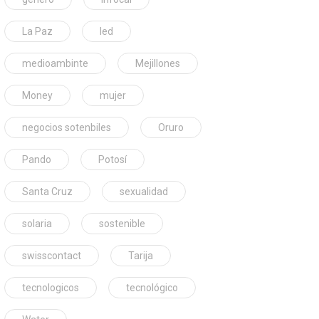
La Paz
led
medioambinte
Mejillones
Money
mujer
negocios sotenbiles
Oruro
Pando
Potosí
Santa Cruz
sexualidad
solaria
sostenible
swisscontact
Tarija
tecnologicos
tecnológico