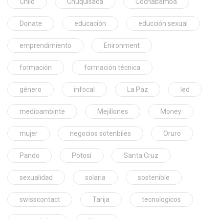
Child
Chuquisaca
Cochabamba
Donate
educación
educción sexual
emprendimiento
Enironment
formación
formación técnica
género
infocal
La Paz
led
medioambinte
Mejillones
Money
mujer
negocios sotenbiles
Oruro
Pando
Potosí
Santa Cruz
sexualidad
solaria
sostenible
swisscontact
Tarija
tecnologicos