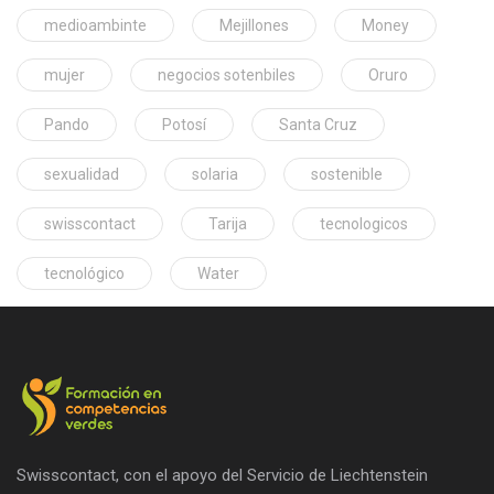
medioambinte
Mejillones
Money
mujer
negocios sotenbiles
Oruro
Pando
Potosí
Santa Cruz
sexualidad
solaria
sostenible
swisscontact
Tarija
tecnologicos
tecnológico
Water
Swisscontact, con el apoyo del Servicio de Liechtenstein