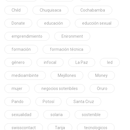
Child
Chuquisaca
Cochabamba
Donate
educación
educción sexual
emprendimiento
Enironment
formación
formación técnica
género
infocal
La Paz
led
medioambinte
Mejillones
Money
mujer
negocios sotenbiles
Oruro
Pando
Potosí
Santa Cruz
sexualidad
solaria
sostenible
swisscontact
Tarija
tecnologicos